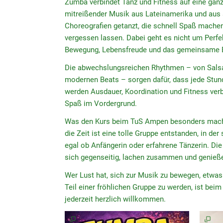
Zumba verbindet Tanz und Fitness auf eine gan
mitreißender Musik aus Lateinamerika und aus 
Choreografien getanzt, die schnell Spaß machen
vergessen lassen. Dabei geht es nicht um Perfe
Bewegung, Lebensfreude und das gemeinsame Er
Die abwechslungsreichen Rhythmen – von Salsa
modernen Beats – sorgen dafür, dass jede Stun
werden Ausdauer, Koordination und Fitness verb
Spaß im Vordergrund.
Was den Kurs beim TuS Ampen besonders macht,
die Zeit ist eine tolle Gruppe entstanden, in de
egal ob Anfängerin oder erfahrene Tänzerin. Di
sich gegenseitig, lachen zusammen und genieß
Wer Lust hat, sich zur Musik zu bewegen, etwas 
Teil einer fröhlichen Gruppe zu werden, ist b
jederzeit herzlich willkommen.