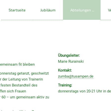
Startseite
Jubiläum
Abteilungen
V
Übungsleiter:
Marie Rurainski
emeinsam fit bleiben
Kontakt:
nnerstag getanzt, geschwitzt
zumba@tusampen.de
 der Leitung von Trainerin
 festen Bestandteil des
Training:
ffen sich Frauen
donnerstags von 20-21 Uhr in d
er 60 – um gemeinsam aktiv zu